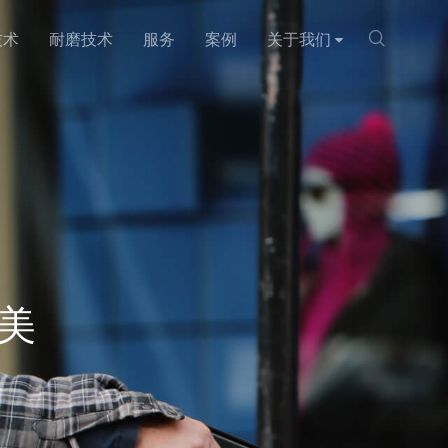

技术
耐磨技术
服务
案例
关于我们
美