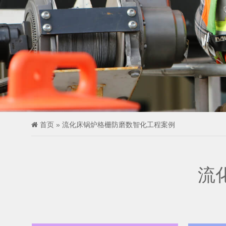
首页
»
流化床锅炉格栅防磨数智化工程案例
流